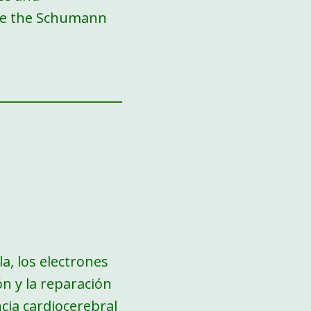
ike the Schumann
la, los electrones
ón y la reparación
cia cardiocerebral