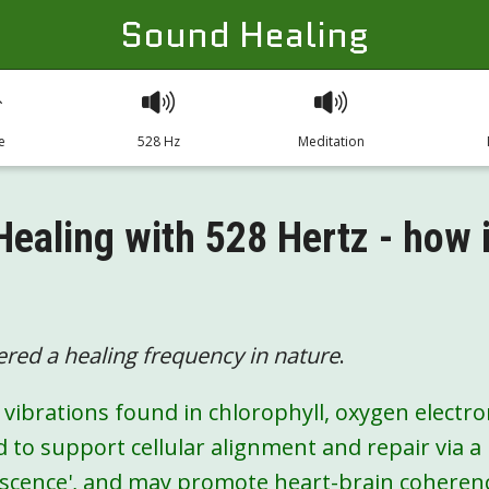
Sound Healing
e
528 Hz
Meditation
ealing with 528 Hertz - how 
ered a healing frequency in nature
.
vibrations found in chlorophyll, oxygen electro
ed to support cellular alignment and repair via a
escence', and may promote heart-brain coheren