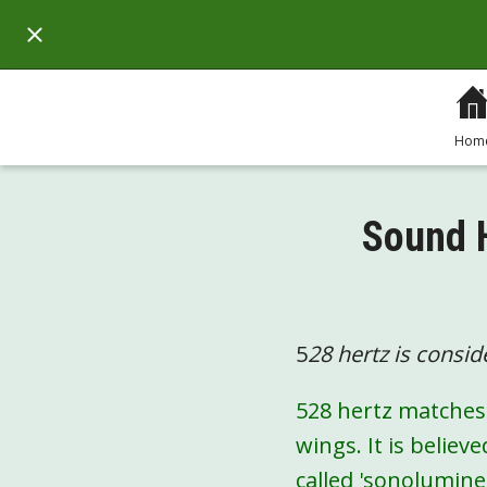
Hom
Sound H
5
28 hertz is consid
528 hertz matches 
wings. It is believ
called 'sonolumin