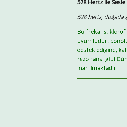
528 Hertz ile Sesle Ş
528 hertz, doğada ş
Bu frekans, klorofi
uyumludur. Sonolü
desteklediğine, k
rezonansı gibi Dün
inanılmaktadır.