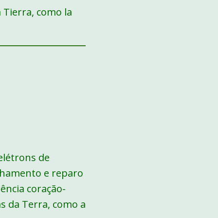
 Tierra, como la
elétrons de
linhamento e reparo
ência coração-
as da Terra, como a