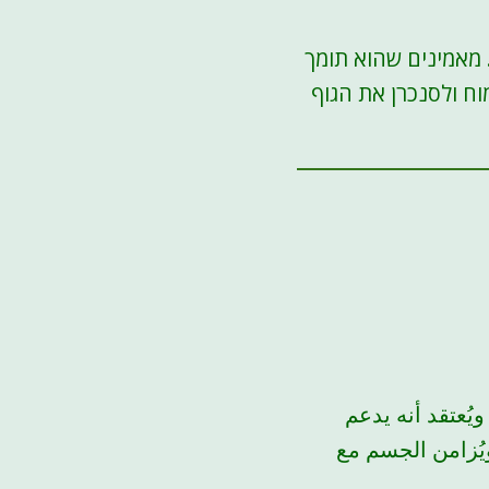
 מאמינים שהוא תומך
וח ולסנכרן את הגוף
يُعتقد أنه يدعم
ويُزامن الجسم مع