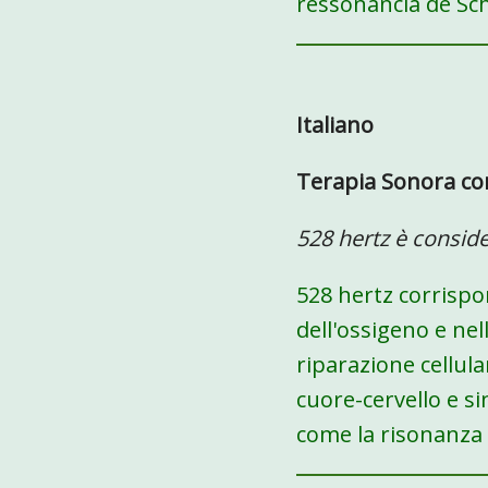
ressonância de S
Italiano
Terapia Sonora co
528 hertz è consid
528 hertz corrispon
dell'ossigeno e nell
riparazione cellu
cuore-cervello e s
come la risonanza