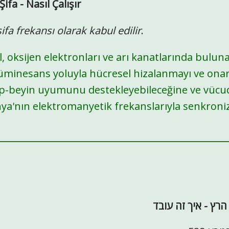
ifa - Nasıl Çalışır
ifa frekansı olarak kabul edilir
.
l, oksijen elektronları ve arı kanatlarında bulun
minesans yoluyla hücresel hizalanmayı ve ona
alp-beyin uyumunu destekleyebileceğine ve vü
ya'nın elektromanyetik frekanslarıyla senkroni