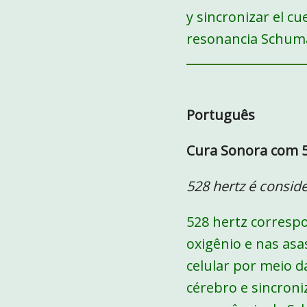
y sincronizar el c
resonancia Schum
Português
Cura Sonora com 5
528 hertz é consid
528 hertz correspo
oxigênio e nas asa
celular por meio 
cérebro e sincroni