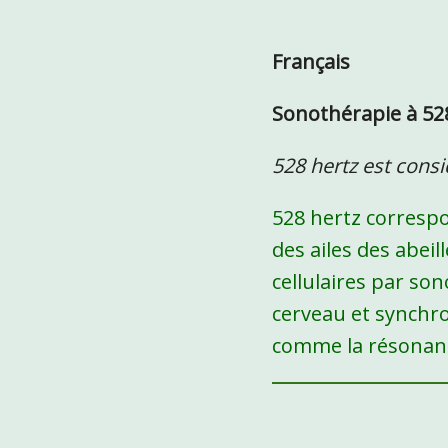
Français
Sonothérapie à 52
528 hertz est cons
528 hertz correspo
des ailes des abeil
cellulaires par so
cerveau et synchro
comme la résonan