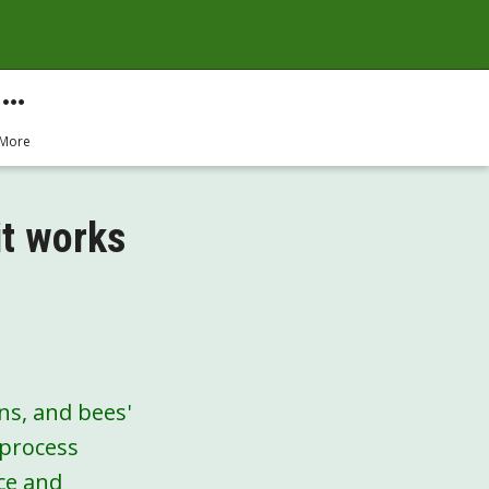
More
it works
ns, and bees'
 process
ce and