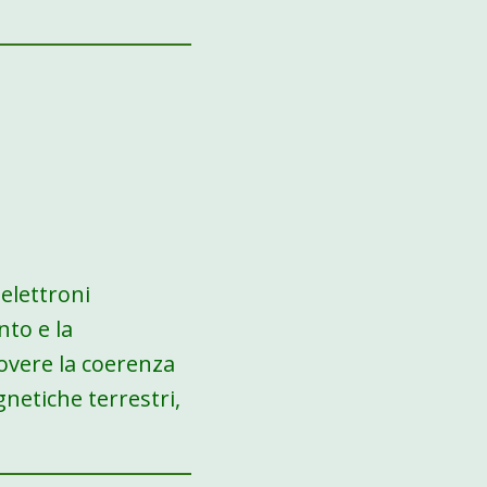
 elettroni
nto e la
overe la coerenza
netiche terrestri,