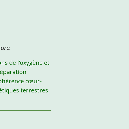
ture
.
ons de l'oxygène et
 réparation
 cohérence cœur-
étiques terrestres