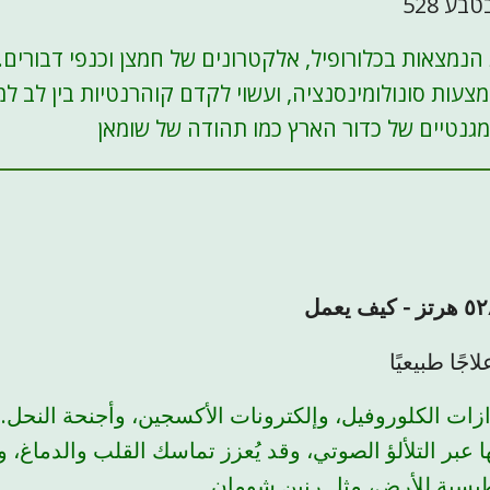
528 ע
הנמצאות בכלורופיל, אלקטרונים של חמצן וכנפי דבורים.
מצעות סונולומינסנציה, ועשוי לקדם קוהרנטיות בין לב למ
נטיים של כדור הארץ כמו תהודה של שומאן
زازات الكلوروفيل، وإلكترونات الأكسجين، وأجنحة النحل. و
ها عبر التلألؤ الصوتي، وقد يُعزز تماسك القلب والدماغ، 