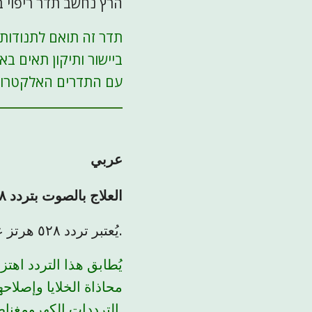
הרץ נחשב תדר ריפוי בטב
תדר זה תואם לתנודות 
ביישור ותיקון תאים בא
עם התדרים האלקטרומג
عربي
العلاج بالصوت بتردد ٥٢٨ هرتز - كيف يعمل
يُعتبر تردد ٥٢٨ هرتز علاجًا طبيعيًا.
يُطابق هذا التردد اهت
محاذاة الخلايا وإصلاح
الترددات الكهرومغناطيسية للأرض، مثل رنين شومان.