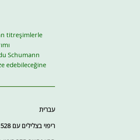
an titreşimlerle
rımı
cudu Schumann
ze edebileceğine
עברית
ריפוי בצלילים עם 528 הרץ - איך זה עובד